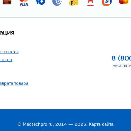
ация
е советы
8 (80
оплата
Бесплат
зврата товара
©
Medtechpro.ru
, 2014 — 2026.
Карта сайта